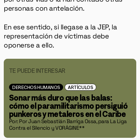
personas con antelación.
En ese sentido, si llegase a la JEP, la
representación de víctimas debe
oponerse a ello.
TE PUEDE INTERESAR
DERECHOS HUMANOS
ARTÍCULOS
Sonar más duro que las balas:
cómo el paramilitarismo persiguió
punkeros y metaleros en el Caribe
Por: Por Juan Sebastián Barriga Ossa, para La Liga
Contra el Silencio y VORÁGINE**