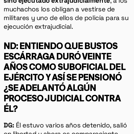
sino ejecutado extrajudicialmente
,
a los
muchachos los obligan a vestirse de
militares y uno de ellos de policía para su
ejecución extrajudicial.
ND: ENTIENDO QUE BUSTOS
ESCÁRRAGA DURÓ VEINTE
AÑOS COMO SUBOFICIAL DEL
EJÉRCITO Y ASÍ SE PENSIONÓ
¿SE ADELANTÓ ALGÚN
PROCESO JUDICIAL CONTRA
ÉL?
DG:
Él estuvo varios años detenido, salió
en libertad y ahora es compareciente