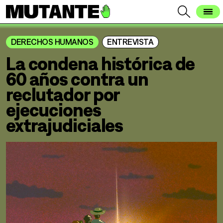
DERECHOS HUMANOS
ENTREVISTA
La condena histórica de
60 años contra un
reclutador por
ejecuciones
extrajudiciales