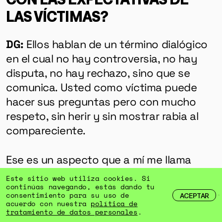
LAS VÍCTIMAS?
DG:
Ellos hablan de un término dialógico
en el cual no hay controversia, no hay
disputa, no hay rechazo, sino que se
comunica. Usted como víctima puede
hacer sus preguntas pero con mucho
respeto, sin herir y sin mostrar rabia al
compareciente.
Ese es un aspecto que a mí me llama
mucho la atención porque ellos dicen
Este sitio web utiliza cookies. Si
que esta justicia es dialógica y
continúas navegando, estás dando tu
consentimiento para su uso de
ACEPTAR
transicional, no es como la ordinaria, sino
acuerdo con nuestra
política de
tratamiento de datos personales
.
que aquí las cosas se tratan de manera