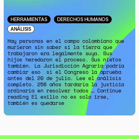
HERRAMIENTAS
DERECHOS HUMANOS
ANÁLISIS
Hay personas en el campo colombiano que
murieron sin saber si la tierra que
trabajaron era legalmente suya. Sus
hijos heredaron el proceso. Sus nietos
también. La Jurisdicción Agraria podría
cambiar eso si el Congreso la aprueba
antes del 20 de julio. Lee el análisis
completo. 256 años tardaría la justicia
ordinaria en resolver todos … Continue
reading El exilio no es solo irse,
también es quedarse