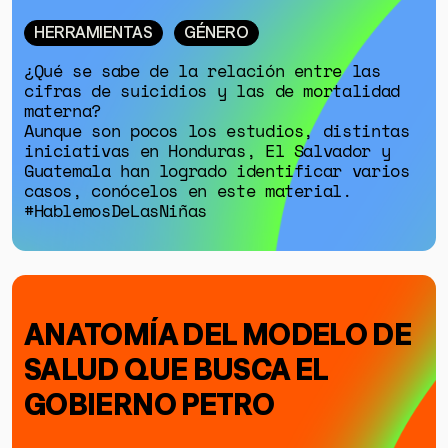
HERRAMIENTAS
GÉNERO
¿Qué se sabe de la relación entre las
cifras de suicidios y las de mortalidad
materna?
Aunque son pocos los estudios, distintas
iniciativas en Honduras, El Salvador y
Guatemala han logrado identificar varios
casos, conócelos en este material.
#HablemosDeLasNiñas
ANATOMÍA DEL MODELO DE
SALUD QUE BUSCA EL
GOBIERNO PETRO