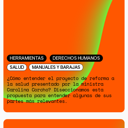
HERRAMIENTAS
DERECHOS HUMANOS
GÉNERO
SALUD
MANUALES Y BARAJAS
DERECHOS HUMANOS
¿Cómo entender el proyecto de reforma a
la salud presentado por la ministra
SALUD MENTAL
Carolina Corcho? Diseccionamos esta
EMERGENCIA CLIMÁTICA
propuesta para entender algunas de sus
partes más relevantes.
HERRAMIENTAS