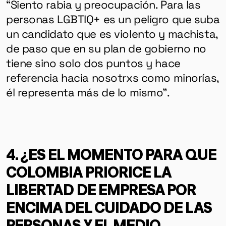
HERRAMIENTAS
“Siento rabia y preocupación. Para las
personas LGBTIQ+ es un peligro que suba
un candidato que es violento y machista,
SOBRE MUTANTE
de paso que en su plan de gobierno no
DONACIONES
tiene sino solo dos puntos y hace
ESPECIALES
referencia hacia nosotrxs como minorías,
él representa más de lo mismo”.
4. ¿ES EL MOMENTO PARA QUE
COLOMBIA PRIORICE LA
LIBERTAD DE EMPRESA POR
ENCIMA DEL CUIDADO DE LAS
PERSONAS Y EL MEDIO