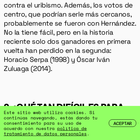
contra el uribismo. Además, los votos de
centro, que podrían serle más cercanos,
probablemente se fueron con Hernández.
No la tiene fácil, pero en la historia
reciente solo dos ganadores en primera
vuelta han perdido en la segunda:
Horacio Serpa (1998) y Óscar Iván
Zuluaga (2014).
9. ¿QUÉ TAN DIFÍCIL ES PARA
Este sitio web utiliza cookies. Si
LOS PROGRESISTAS CREER EN
continúas navegando, estás dando tu
consentimiento para su uso de
ACEPTAR
LA POSIBILIDAD DE
acuerdo con nuestra
política de
tratamiento de datos personales
.
CONSEGUIR LOS VOTOS QUE