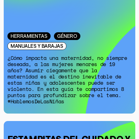
HERRAMIENTAS
GÉNERO
MANUALES Y BARAJAS
¿Cómo impacta una maternidad, no siempre
deseada, a las mujeres menores de 19
años? Asumir ciegamente que la
maternidad es el destino inevitable de
estas niñas y adolescentes puede ser
violento. En esta guía te compartimos 8
puntos para profundizar sobre el tema.
#HablemosDeLasNiñas
ESTAMPITAS DEL CUIDADO Y