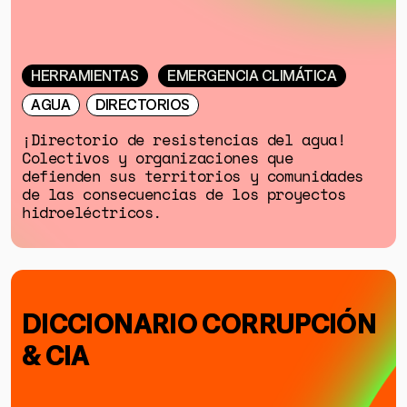
HERRAMIENTAS
EMERGENCIA CLIMÁTICA
AGUA
DIRECTORIOS
¡Directorio de resistencias del agua!
GÉNERO
Colectivos y organizaciones que
defienden sus territorios y comunidades
DERECHOS HUMANOS
de las consecuencias de los proyectos
hidroeléctricos.
SALUD MENTAL
EMERGENCIA CLIMÁTICA
HERRAMIENTAS
DICCIONARIO CORRUPCIÓN
& CIA
SOBRE MUTANTE
DONACIONES