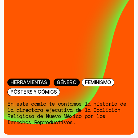
HERRAMIENTAS
GÉNERO
FEMINISMO
PÓSTERS Y CÓMICS
En este cómic te contamos la historia de
la directora ejecutiva de la Coalición
Religiosa de Nuevo México por los
Derechos Reproductivos.