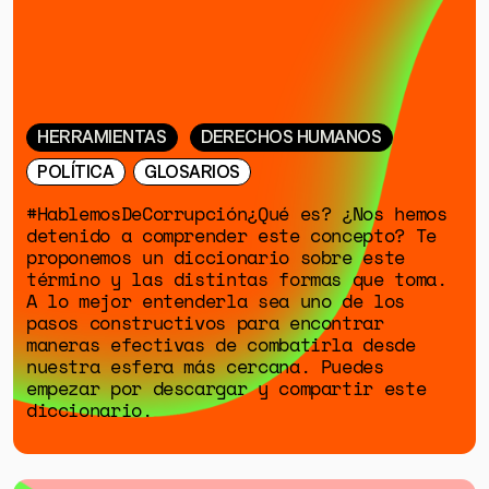
ESPECIALES
HERRAMIENTAS
DERECHOS HUMANOS
POLÍTICA
GLOSARIOS
#HablemosDeCorrupción¿Qué es? ¿Nos hemos
detenido a comprender este concepto? Te
proponemos un diccionario sobre este
término y las distintas formas que toma.
A lo mejor entenderla sea uno de los
pasos constructivos para encontrar
maneras efectivas de combatirla desde
nuestra esfera más cercana. Puedes
empezar por descargar y compartir este
diccionario.