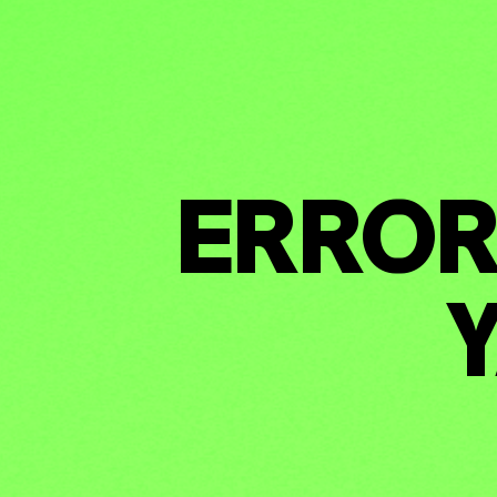
HERRAMI
ERROR 
SOBRE M
Y
DONACIO