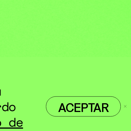
u
rdo
ACEPTAR
o de