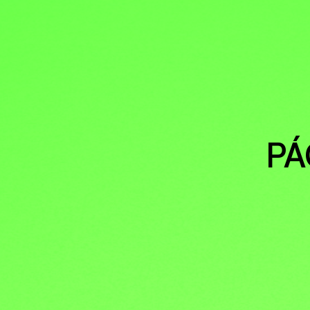
GÉNERO
DERECHO
PÁ
SALUD M
EMERGEN