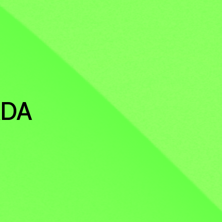
OS
ADA
TICA