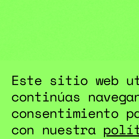
ESPECIAL
Este sitio web u
continúas navega
consentimiento p
con nuestra
polí