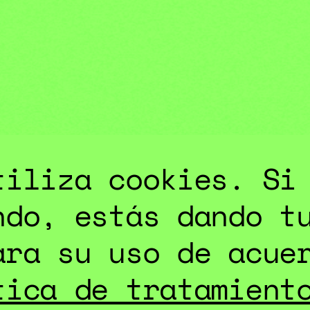
ES
tiliza cookies. Si
ndo, estás dando t
ara su uso de acue
tica de tratamient