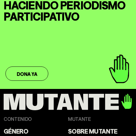
HACIENDO
PERIODISMO
DERECHOS HUMANOS
SALUD MENTAL
PARTICIPATIVO
EMERGENCIA CLIMÁTICA
HERRAMIENTAS
SOBRE MUTANTE
DONACIONES
DONA YA
ESPECIALES
CONTENIDO
MUTANTE
GÉNERO
SOBRE MUTANTE