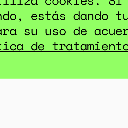
tiliza cookies. Si
ndo, estás dando t
ARGAR HERRAMIEN
ara su uso de acue
tica de tratamient
.
COMPARTIR: