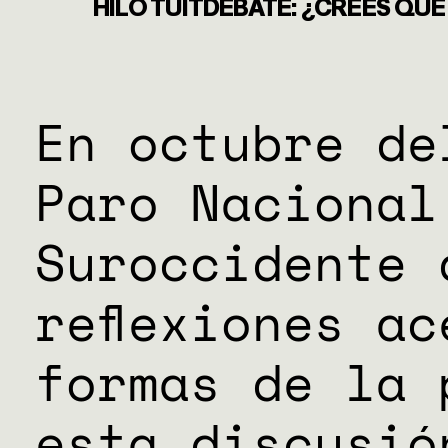
DONACIO
HILO TUITDEBATE: ¿CREES QUE
ESPECIAL
En octubre de
Paro Nacional
Suroccidente 
reflexiones a
formas de la 
esta discusió