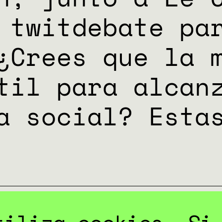
 twitdebate pa
¿Crees que la 
til para alcanz
a social? Esta