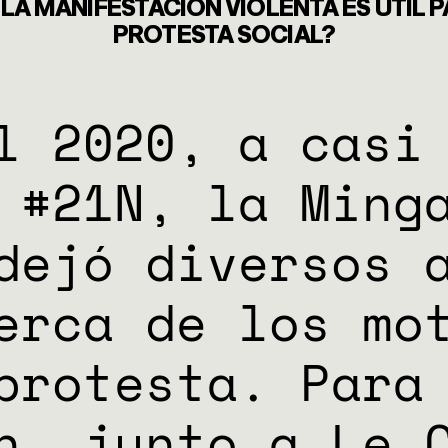
NES
 LA MANIFESTACIÓN VIOLENTA ES ÚTIL P
PROTESTA SOCIAL?
ES
l 2020, a casi
 #21N, la Ming
dejó diversos 
cerca de los mo
protesta. Para
n, junto a Le 