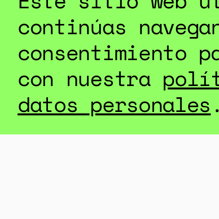
Este sitio web u
continúas navega
DESC
consentimiento p
con nuestra
polí
datos personales