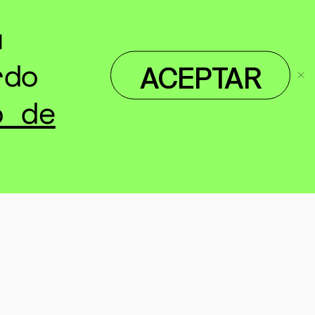
u
TA
rdo
ACEPTAR
o de