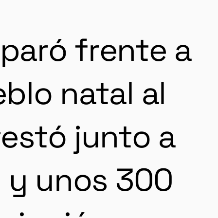
paró frente a
blo natal al
testó junto a
es y unos 300