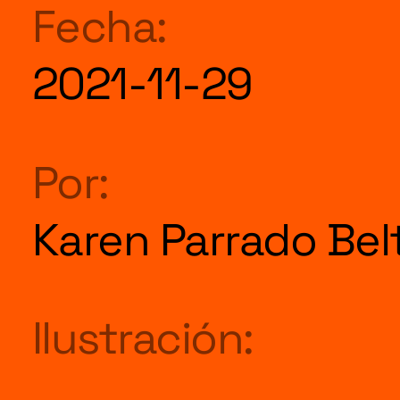
HERRAMI
Fecha:
2021-11-29
Por:
SOBRE M
Karen Parrado Bel
DONACIO
Ilustración:
ESPECIAL