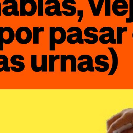
blas, viej
por pasar 
las urnas)