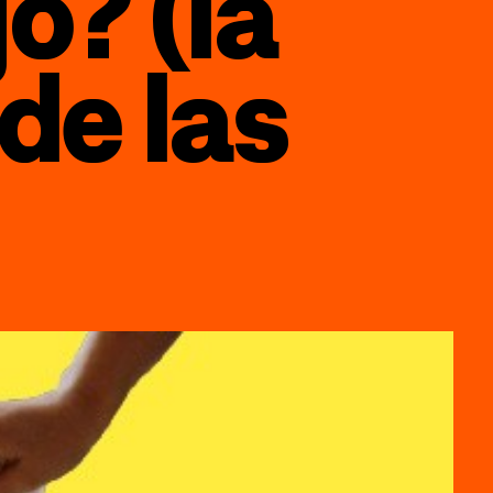
o? (la
de las