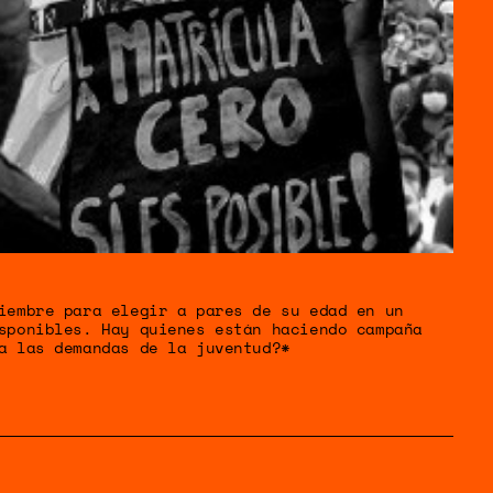
OS
TICA
iembre para elegir a pares de su edad en un
sponibles. Hay quienes están haciendo campaña
a las demandas de la juventud?*