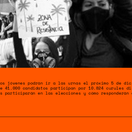
S HUMAN
ENTAL
CIA CLIMÁ
os jóvenes podrán ir a las urnas el próximo 5 de dic
e 41.000 candidatos participan por 10.824 curules di
s participarán en las elecciones y cómo responderán 