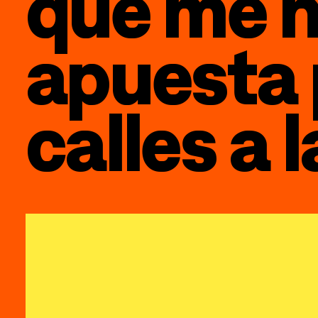
qué me ha
apuesta 
calles a 