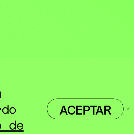
u
rdo
ACEPTAR
o de