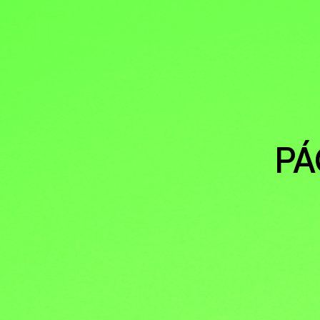
GÉNERO
DERECHO
PÁ
SALUD M
EMERGEN