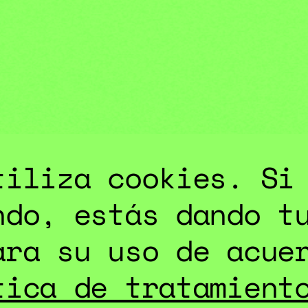
ES
tiliza cookies. Si
ndo, estás dando t
ara su uso de acue
tica de tratamient