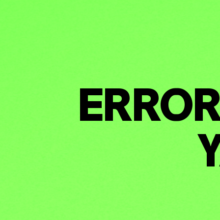
HERRAMI
ERROR 
SOBRE M
Y
DONACIO