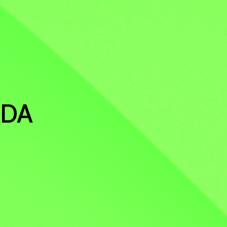
OS
ADA
TICA