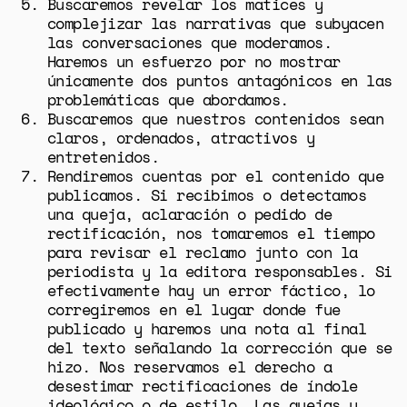
Buscaremos revelar los matices y
complejizar las narrativas que subyacen
las conversaciones que moderamos.
Haremos un esfuerzo por no mostrar
únicamente dos puntos antagónicos en las
problemáticas que abordamos.
Buscaremos que nuestros contenidos sean
claros, ordenados, atractivos y
entretenidos.
Rendiremos cuentas por el contenido que
publicamos. Si recibimos o detectamos
una queja, aclaración o pedido de
rectificación, nos tomaremos el tiempo
para revisar el reclamo junto con la
GÉNERO
periodista y la editora responsables. Si
efectivamente hay un error fáctico, lo
DERECHOS HUMANOS
corregiremos en el lugar donde fue
SALUD MENTAL
publicado y haremos una nota al final
del texto señalando la corrección que se
EMERGENCIA CLIMÁTICA
hizo. Nos reservamos el derecho a
desestimar rectificaciones de índole
ideológico o de estilo. Las quejas y