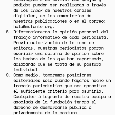
HERRAMIENTAS
pedidos pueden ser realizadas a través
de los
inbox
de nuestros canales
digitales, en los comentarios de
SOBRE MUTANTE
nuestras publicaciones o en el correo:
DONACIONES
hola@mutante.org
.
Diferenciaremos la opinión personal del
ESPECIALES
trabajo informativo de cada periodista.
Previa autorización de la mesa de
editoras, nuestras periodistas podrán
escribir una columna de opinión sobre
los hechos de los que han reporteado,
aclarando que se trata de su postura
individual.
Como medio, tomaremos posiciones
editoriales solo cuando hayamos hecho un
trabajo periodístico que nos garantice
el suficiente criterio para asumirla.
Cualquier integrante de nuestro equipo o
asociada de la fundación tendrá el
derecho de desmarcarse pública o
privadamente de la postura