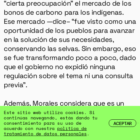
“cierta preocupación” el mercado de los
bonos de carbono para los indígenas.
Ese mercado —dice– “fue visto como una
oportunidad de los pueblos para avanzar
en la solución de sus necesidades,
conservando las selvas. Sin embargo, eso
se fue transformando poco a poco, dado
que el gobierno no expidió ninguna
regulación sobre el tema ni una consulta
previa”.
Además, Morales considera que es un
“mercado muy desigual”.
“Hoy los
Este sitio web utiliza cookies. Si
continúas navegando, estás dando tu
pueblos están sintiendo los efectos. Los
consentimiento para su uso de
ACEPTAR
acuerdo con nuestra
política de
bonos se están vendiendo en millones
tratamiento de datos personales
.
de dólares; las empresas están