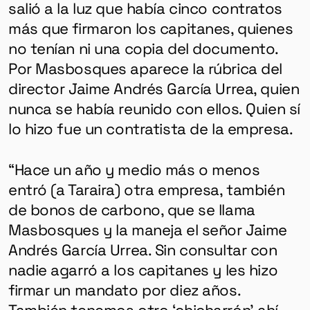
salió a la luz que había cinco contratos
más que firmaron los capitanes, quienes
no tenían ni una copia del documento.
Por Masbosques aparece la rúbrica del
director Jaime Andrés García Urrea, quien
nunca se había reunido con ellos. Quien sí
lo hizo fue un contratista de la empresa.
“Hace un año y medio más o menos
entró (a Taraira) otra empresa, también
GÉNERO
de bonos de carbono, que se llama
DERECHOS HUMANOS
Masbosques y la maneja el señor Jaime
Andrés García Urrea. Sin consultar con
SALUD MENTAL
nadie agarró a los capitanes y les hizo
EMERGENCIA CLIMÁTICA
firmar un mandato por diez años.
También tenemos otro ‘chicharrón’ ahí